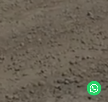
Transportes Hagemsa
Hola 👋
¿Cómo te podemos ayudar?
Open chat