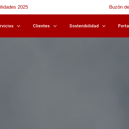
ilidades 2025
Buzón de
rvicios
Clientes
Sostenibilidad
Porta